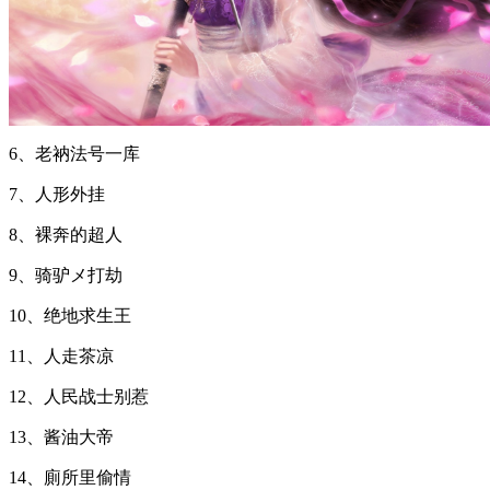
6、老衲法号一库
7、人形外挂
8、裸奔的超人
9、骑驴メ打劫
10、绝地求生王
11、人走茶凉
12、人民战士别惹
13、酱油大帝
14、廁所里偷情