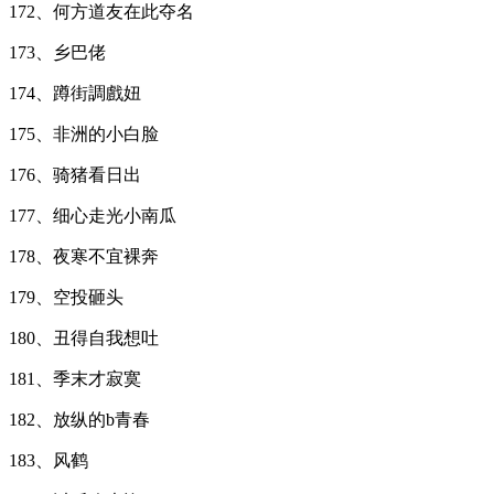
172、何方道友在此夺名
173、乡巴佬
174、蹲街調戲妞
175、非洲的小白脸
176、骑猪看日出
177、细心走光小南瓜
178、夜寒不宜裸奔
179、空投砸头
180、丑得自我想吐
181、季末才寂寞
182、放纵的b青春
183、风鹤