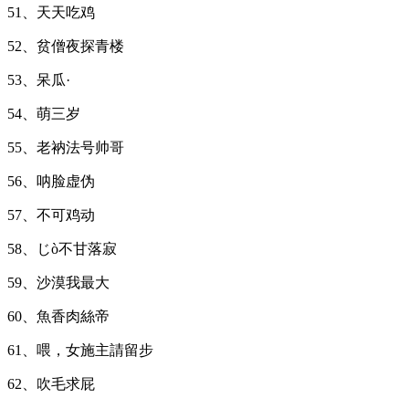
51、天天吃鸡
52、贫僧夜探青楼
53、呆瓜·
54、萌三岁
55、老衲法号帅哥
56、呐脸虚伪
57、不可鸡动
58、じò不甘落寂
59、沙漠我最大
60、魚香肉絲帝
61、喂，女施主請留步
62、吹毛求屁