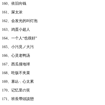
160、依旧向钱
161、屎太浓
162、会发光的叫灯泡
163、鸡蛋小超人
164、一个人“也很好”
165、小污見ノ大污
166、心灵老鸭汤
167、西瓜撞地球
168、吃饭不夹菜
169、寡亾╮心太累
170、记忆里の笑
171、班長帶頭談戀