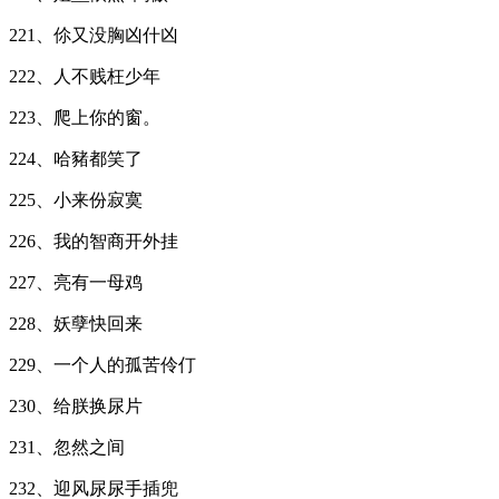
221、伱又没胸凶什凶
222、人不贱枉少年
223、爬上你的窗。
224、哈豬都笑了
225、小来份寂寞
226、我的智商开外挂
227、亮有一母鸡
228、妖孽快回来
229、一个人的孤苦伶仃
230、给朕换尿片
231、忽然之间
232、迎风尿尿手插兜