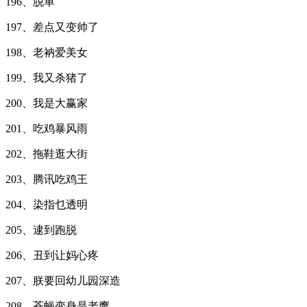
196、脱单
197、差点又变帅了
198、老衲爱美女
199、我又杀猪了
200、我是大赢家
201、吃鸡暴风雨
202、拖鞋逛大街
203、腾讯吃鸡王
204、染指乜透明
205、逮到跑脱
206、丑到让妈心疼
207、朕要回幼儿园深造
208、苍蝇变身是老鹰