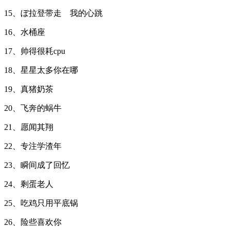
15、ぼ拉登带走ゞ我的心跳
16、水桶座
17、帅得很耗cpu
18、星星太多你在哪
19、真猪奶茶
20、飞奔的蜗牛
21、愿闻其翔
22、专注学渣年
23、瞬间成了回忆
24、剩蛋老人
25、吃鸡只用平底锅
26、险些喜欢你