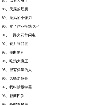
87、点着大爷了
88、天屎的翅膀
89、拉风的小镰刀
90、卖了作业换糖吃ベ
91、一路火花带闪电
92、衰丿到谷底
93、掰断萝莉
94、吃鸡大魔王
95、很有粪量的人
96、风骚走位哥
97、我叫抄级学霸
98、智商四岁
99、骑驴看星星