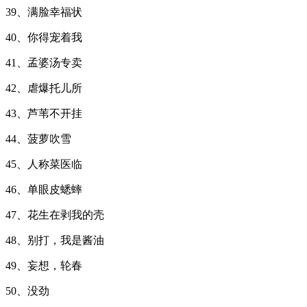
39、满脸幸福状
40、你得宠着我
41、孟婆汤专卖
42、虐爆托儿所
43、芦苇不开挂
44、菠萝吹雪
45、人称菜医临
46、单眼皮蟋蟀
47、花生在剥我的壳
48、别打，我是酱油
49、妄想，轮春
50、没劲