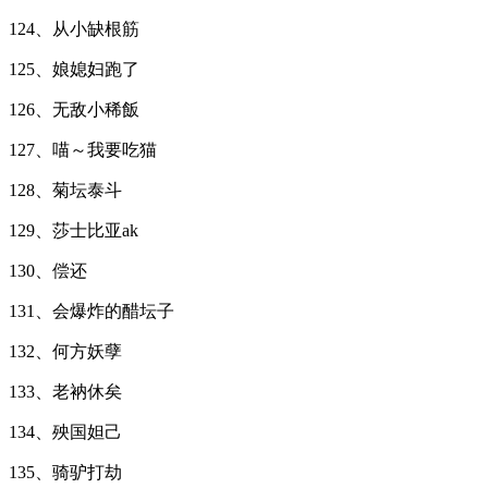
124、从小缺根筋
125、娘媳妇跑了
126、无敌小稀飯
127、喵～我要吃猫
128、菊坛泰斗
129、莎士比亚ak
130、偿还
131、会爆炸的醋坛子
132、何方妖孽
133、老衲休矣
134、殃国妲己
135、骑驴打劫