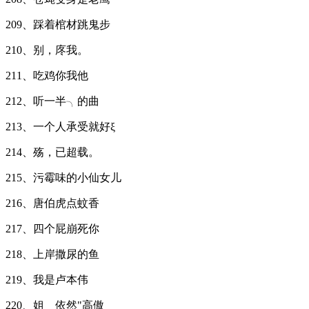
209、踩着棺材跳鬼步
210、别，庝我。
211、吃鸡你我他
212、听一半╮的曲
213、一个人承受就好ξ
214、殇，已超载。
215、污霉味的小仙女儿
216、唐伯虎点蚊香
217、四个屁崩死你
218、上岸撒尿的鱼
219、我是卢本伟
220、姐__依然"高傲