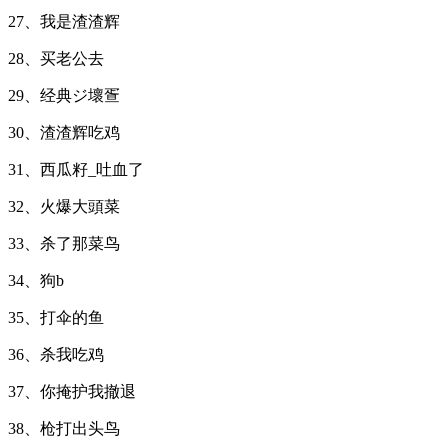
27、我是渣渣辉
28、买老公去
29、经典ジ壞疍
30、渣渣辉吃鸡
31、西瓜籽_吐血了
32、火爆大頭菜
33、杀了那菜鸟
34、狗b
35、打伞的鱼
36、杀我吃鸡
37、你掩护我撤退
38、枪打出头鸟