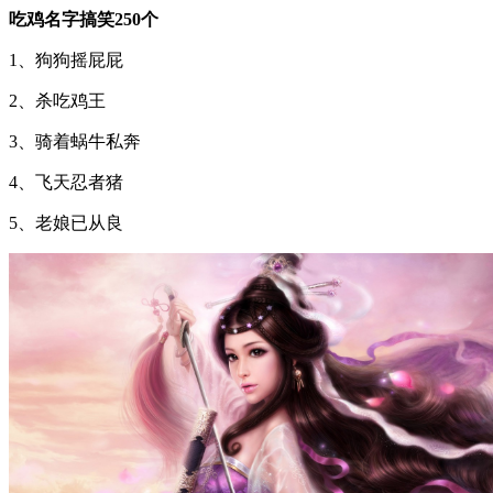
吃鸡名字搞笑250个
1、狗狗摇屁屁
2、杀吃鸡王
3、骑着蜗牛私奔
4、飞天忍者猪
5、老娘已从良