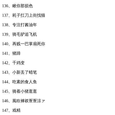
136、瞅你那损色
137、耗子扛刀上街找猫
138、专注打酱油年
139、骑毛驴追飞机
140、再贱一巴掌扇死你
141、猪蹄
142、千鸡变
143、小新丢了蜡笔
144、吃素的食人鱼
145、骑着小猪逛逛
146、風欥褲衩疍疍涼ァ
147、戏精