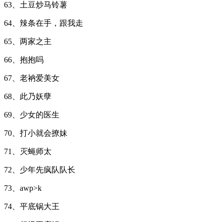
63、土豆炒马铃薯
64、辣条在手，跟我走
65、两家之主
66、抱抱吗
67、老衲爱美女
68、此乃妖孽
69、少女的医生
70、打小就会撩妹
71、灭蝇师太
72、少年先疯队队长
73、awp>k
74、平底锅大王