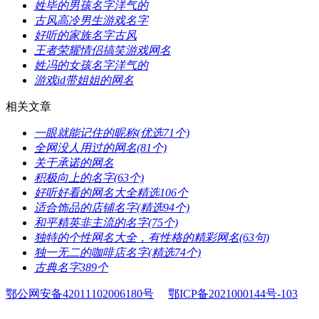
​姓毕的男孩名字洋气的
​古风高冷男生游戏名字
​好听的家族名字古风
​王者荣耀情侣搞笑游戏网名
​姓冯的女孩名字洋气的
​游戏id带姐姐的网名
相关文章
​一眼就能记住的昵称(优选71个)
​全网没人用过的网名(81个)
​关于承诺的网名
​积极向上的名字(63个)
​好听好看的网名大全精选106个
​适合饰品的店铺名字(精选94个)
​和平精英非主流的名字(75个)
​独特的个性网名大全，有性格的精彩网名(63句)
​独一无二的咖啡店名字(精选74个)
​古典名字389个
鄂公网安备42011102006180号
鄂ICP备2021000144号-103