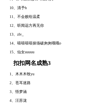
10、清予h
11、不会败给温柔
12、听闻远方再无你
13、zlv_
14、嘻嘻嘻嘻操场破匆匆哦哦o
15、仙女uuuuu
扣扣网名成熟3
1、木木木牧yu
2、苍耳迷路
3、悟梦涵
4、汪苏泷