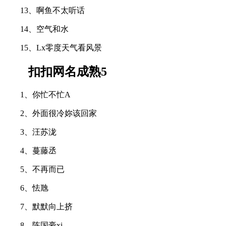
13、啊鱼不太听话
14、空气和水
15、Lx零度天气看风景
扣扣网名成熟5
1、你忙不忙A
2、外面很冷妳该回家
3、汪苏泷
4、蔓藤丞
5、不再而已
6、怯虺
7、默默向上挤
8、陈国豪xi