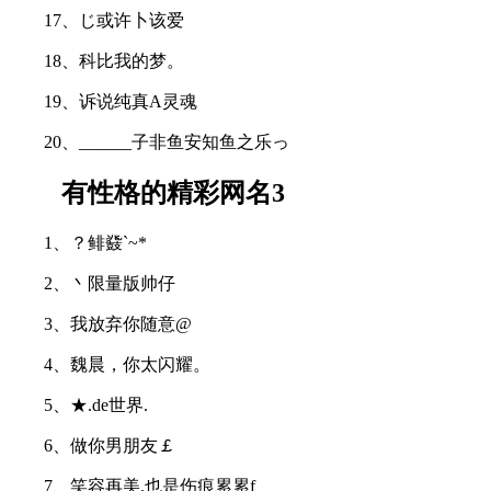
17、じ或许卜该爱
18、科比我的梦。
19、诉说纯真A灵魂
20、______子非鱼安知鱼之乐っ
有性格的精彩网名3
1、？鲱鼗`~*
2、丶限量版帅仔
3、我放弃你随意@
4、魏晨，你太闪耀。
5、★.de世界.
6、做你男朋友￡
7、笑容再美.也是伤痕累累f