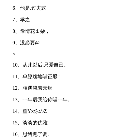
6、他是.过去式
7、孝之
8、偷情花１朵，
9、没必要@
<
10、从此以后.只爱自己。
11、单膝跪地唱征服°
12、相遇淡若云烟
13、十年后我给你唱十年。
14、窒Yx你のZ
15、淡淡的优雅
16、思绪跑了调.