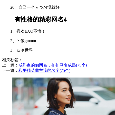
20、自己一个人つ习惯就好
有性格的精彩网名4
1、喜欢EXO不悔！
2、丶依gmmm
3、ゅ冷世界
相关标签：
上一篇：
​成熟点的qq网名，扣扣网名成熟(75个)
下一篇：
​和平精英非主流的名字(75个)