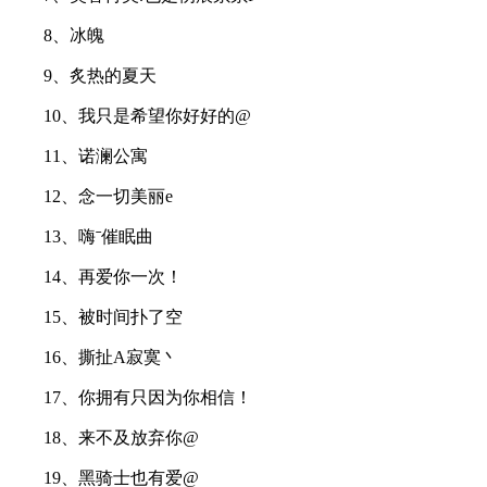
8、冰魄
9、炙热的夏天
10、我只是希望你好好的@
11、诺澜公寓
12、念一切美丽e
13、嗨ˉ催眠曲
14、再爱你一次！
15、被时间扑了空
16、撕扯A寂寞丶
17、你拥有只因为你相信！
18、来不及放弃你@
19、黑骑士也有爱@