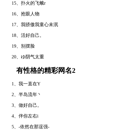
15、扑火的飞蛾r
16、抢眼人物
17、我骄傲我童心未泯
18、活好自己。
19、别摆脸
20、ゆ阴气太重
有性格的精彩网名2
1、我一直在Y
2、半岛流年丶
3、做好自己。
4、伴你左右i
5、-依然在那逞强-