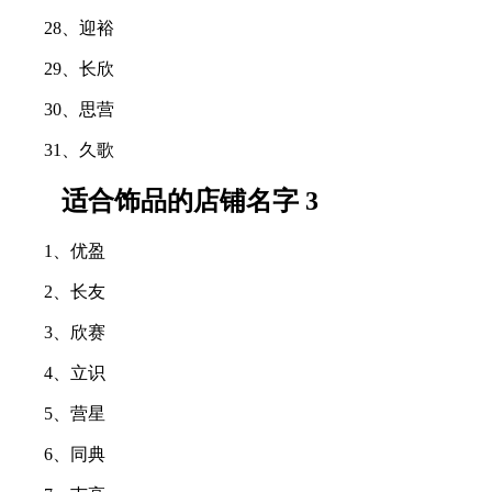
28、迎裕
29、长欣
30、思营
31、久歌
适合饰品的店铺名字 3
1、优盈
2、长友
3、欣赛
4、立识
5、营星
6、同典