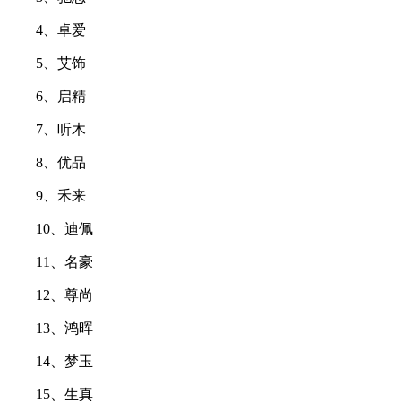
4、卓爱
5、艾饰
6、启精
7、听木
8、优品
9、禾来
10、迪佩
11、名豪
12、尊尚
13、鸿晖
14、梦玉
15、生真