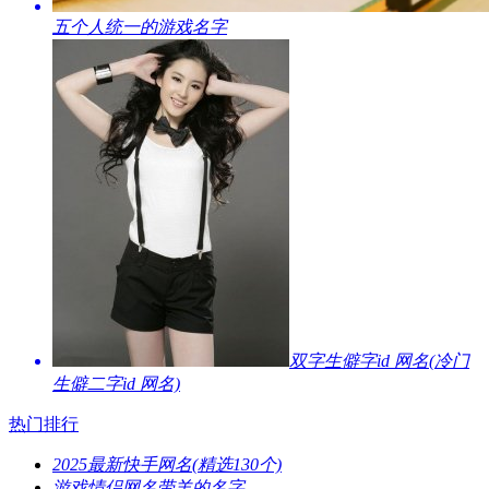
​五个人统一的游戏名字
​双字生僻字id 网名(冷门
生僻二字id 网名)
热门排行
​2025最新快手网名(精选130个)
​游戏情侣网名带羊的名字