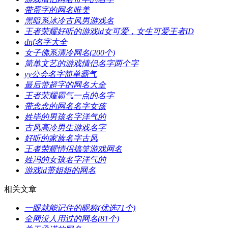
​带蛋字的网名唯美
​黑暗系冰冷古风男游戏名
​王者荣耀好听的游戏id女可爱，女生可爱王者ID
​dnf名字大全
​女子佛系清冷网名(200个)
​简单文艺的游戏情侣名字两个字
​yy公会名字简单霸气
​最后带超字的网名大全
​王者荣耀霸气一点的名字
​带念念的网名名字女孩
​姓毕的男孩名字洋气的
​古风高冷男生游戏名字
​好听的家族名字古风
​王者荣耀情侣搞笑游戏网名
​姓冯的女孩名字洋气的
​游戏id带姐姐的网名
相关文章
​一眼就能记住的昵称(优选71个)
​全网没人用过的网名(81个)