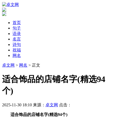
首页
句子
语录
名言
诗句
祝福
网名
卓文网
>
网名
> 正文
​适合饰品的店铺名字(精选94
个)
2025-11-30 18:10
来源：
卓文网
点击：
适合饰品的店铺名字(精选94个)