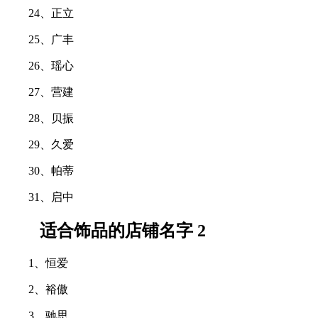
24、正立
25、广丰
26、瑶心
27、营建
28、贝振
29、久爱
30、帕蒂
31、启中
适合饰品的店铺名字 2
1、恒爱
2、裕傲
3、驰思