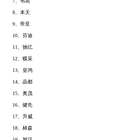
7、韦高
8、本天
9、帝至
10、芬迪
11、驰亿
12、蝶采
13、皇鸿
14、晶都
15、奥茂
16、健先
17、升威
18、林森
19、旭汉