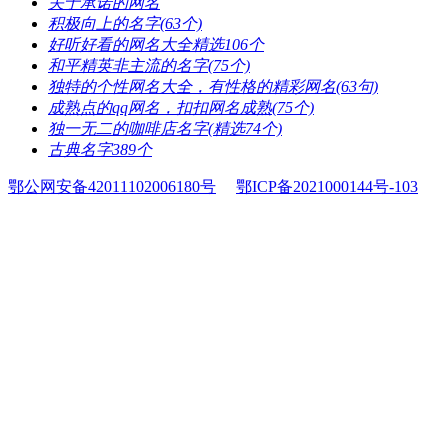
​关于承诺的网名
​积极向上的名字(63个)
​好听好看的网名大全精选106个
​和平精英非主流的名字(75个)
​独特的个性网名大全，有性格的精彩网名(63句)
​成熟点的qq网名，扣扣网名成熟(75个)
​独一无二的咖啡店名字(精选74个)
​古典名字389个
鄂公网安备42011102006180号
鄂ICP备2021000144号-103