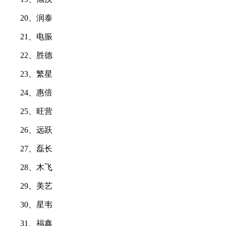
20、润泰
21、电振
22、胜德
23、繁星
24、惠倍
25、旺营
26、远跃
27、磊长
28、木飞
29、美艺
30、星韦
31、福鑫