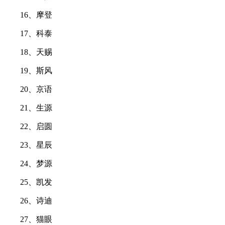
16、摩登
17、科泰
18、天赐
19、斯风
20、京语
21、生源
22、启圆
23、星辰
24、梦源
25、凯发
26、诗迪
27、猫眼