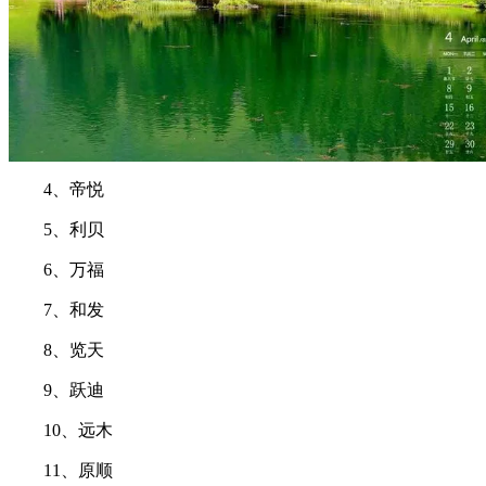
4、帝悦
5、利贝
6、万福
7、和发
8、览天
9、跃迪
10、远木
11、原顺