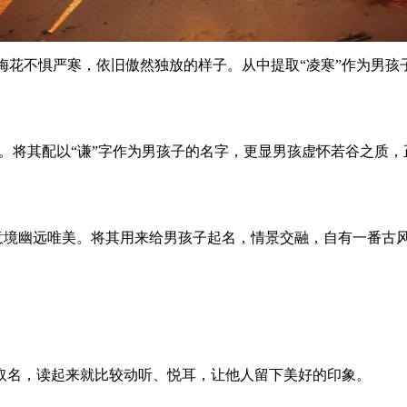
是梅花不惧严寒，依旧傲然独放的样子。从中提取“凌寒”作为男
之义。将其配以“谦”字作为男孩子的名字，更显男孩虚怀若谷之质
，意境幽远唯美。将其用来给男孩子起名，情景交融，自有一番古
取名，读起来就比较动听、悦耳，让他人留下美好的印象。