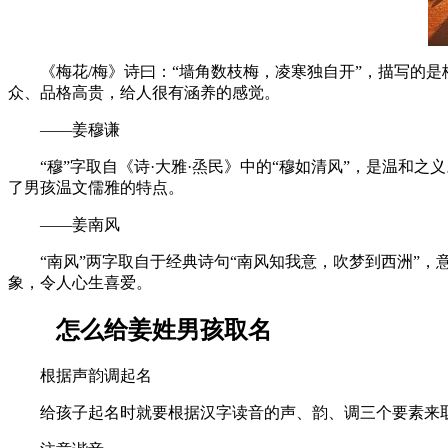
《梅花/梅》诗曰：“墙角数枝梅，凌寒独自开”，描写的
众、品格高贵，给人很有涵养的感觉。
——姜穆谦
“穆”字取自《诗·大雅·烝民》中的“穆如清风”，是温和
了男孩温文儒雅的特点。
——姜南风
“南风”两字取自于经典诗句“南风知我意，吹梦到西洲”
象，令人心生喜爱。
怎么给姜姓男孩取名
根据声韵调起名
给孩子起名时就要根据汉字读音的声、韵、调三个要素来