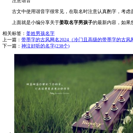
注意谐音
古文中使用谐音字很常见，在取名时注意认真酌字，考虑
上面就是小编分享关于
姜取名字男孩子
的最新内容，如果
相关标签：
姜姓
男孩名字
上一篇：
​带墨字的古风网名2024（冷门且高级的带墨字的古风
下一篇：
​神泣好听的名字(238个)