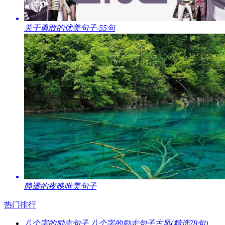
​关于勇敢的优美句子-55句
​静谧的夜晚唯美句子
热门排行
​八个字的励志句子 八个字的励志句子古风(精选78句)