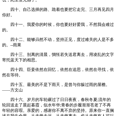
四十、自己选择的路、跪着也要把它走完、三月再见四月
你好。
四十一、我爱你的时候，你也要好好爱我，不然我会难过
的。
四十二、能够岿然不动，坚持正见，度过难关的人是不多
的。--雨果
四十三、别离的清晨，惆怅若失送君离去，用凌乱的文字
寄托蓝天下的相思。
四十四、臣妾依然在回忆，依然在追思，依然在寻找，依
然在等待。
四十五、最美的不是下雨天，是曾与你躲过雨的屋檐。
——方文山
四十六、岁月的车轮碾过了日日夜夜，春秋冬夏;流年的
轮回送走了晨起暮霞，似水年华;青春的步履渐渐苍老了不再
年轻的容瑕。亲爱的，感谢你不离不弃的坚持。原来你一直搁
浅在我生命里，从未曾走远，从未曾离去，也从未曾有人可以