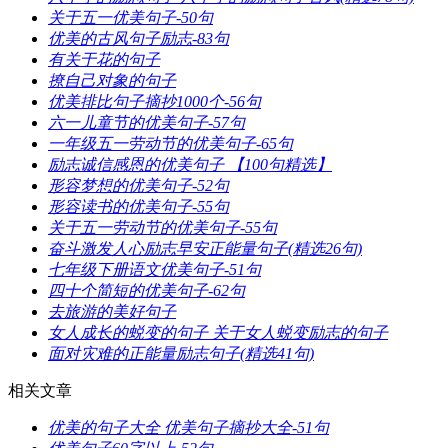
​关于五一优美句子-50句
​优美的古风句子励志-83句
​有关于花的句子
​撩自己对象的句子
​优美排比句子摘抄1000个-56句
​六一儿童节的优美句子-57句
​一年级五一劳动节的优美句子-65句
​励志诚信感恩的优美句子 【100句精选】
​形容梦想的优美句子-52句
​形容读书的优美句子-55句
​关于五一劳动节的优美句子-55句
​奋斗激发人心励志早安正能量句子(精选26句)
​七年级下册语文优美句子-51句
​四十个简短的优美句子-62句
​去旅游的美好句子
​女人成长的蜕变的句子 关于女人蜕变励志的句子
​面对灾难的正能量励志句子(精选41句)
相关文章
​优美的句子大全 优美句子摘抄大全-51句