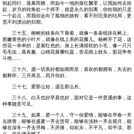
朝起同行，落幕而栖，而如今一地的落红飘零，让我如何去拾
起，岁月的转角处一个挥手，就是永久的别离，你给我的只是
一个起点，而我却走向了孤独的旅程，看不到完美的结局，更
觅不到漂泊的归期。
三十五、柳树的枝条向下垂着，就像一条条线挂在树上。
那嫩黄色的小叶片，就像在线上系的花瓣儿。杨树开了花，这
些花一串串的，是紫红色的。身上长满很软的小毛，像一只只
毛毛虫，真有趣。山桃花展瓣吐蕊，杏花闹上枝头，梨花争奇
斗艳……
三十六、愿一切美好都如期而至，喜欢的都拥有，失去的
都释怀。三月再见，四月你好。
三十七、爱那么短，遗忘那么长。
三十八、白天也好早晨也好，面对它是一件普通的事，这
种事随意可见。
三十九、如果，爱一个人，守一份爱情，能够在早春一齐
去踏青，能够在盛夏一齐去赏荷，能够在浅秋一齐去观月，能
够在深冬一齐去寻梅，不厌倦，却欢乐，不平凡，却平淡。那
么，此生便无憾了。