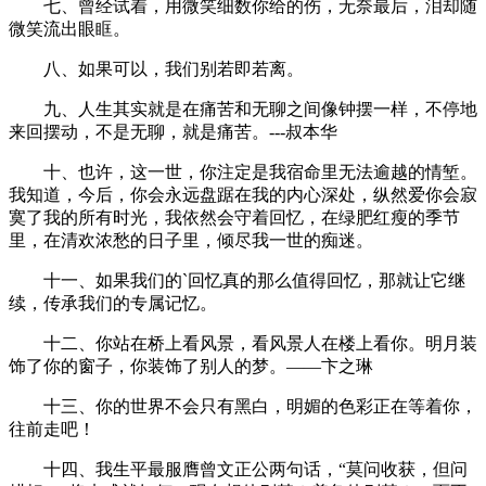
七、曾经试着，用微笑细数你给的伤，无奈最后，泪却随
微笑流出眼眶。
八、如果可以，我们别若即若离。
九、人生其实就是在痛苦和无聊之间像钟摆一样，不停地
来回摆动，不是无聊，就是痛苦。---叔本华
十、也许，这一世，你注定是我宿命里无法逾越的情堑。
我知道，今后，你会永远盘踞在我的内心深处，纵然爱你会寂
寞了我的所有时光，我依然会守着回忆，在绿肥红瘦的季节
里，在清欢浓愁的日子里，倾尽我一世的痴迷。
十一、如果我们的`回忆真的那么值得回忆，那就让它继
续，传承我们的专属记忆。
十二、你站在桥上看风景，看风景人在楼上看你。明月装
饰了你的窗子，你装饰了别人的梦。——卞之琳
十三、你的世界不会只有黑白，明媚的色彩正在等着你，
往前走吧！
十四、我生平最服膺曾文正公两句话，“莫问收获，但问