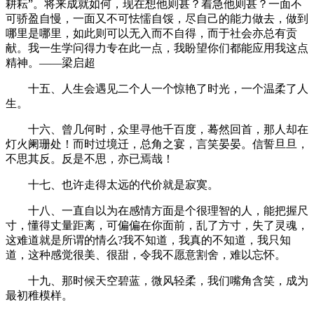
耕耘”。将来成就如何，现在想他则甚？着急他则甚？一面不
可骄盈自慢，一面又不可怯懦自馁，尽自己的能力做去，做到
哪里是哪里，如此则可以无入而不自得，而于社会亦总有贡
献。我一生学问得力专在此一点，我盼望你们都能应用我这点
精神。——梁启超
十五、人生会遇见二个人一个惊艳了时光，一个温柔了人
生。
十六、曾几何时，众里寻他千百度，蓦然回首，那人却在
灯火阑珊处！而时过境迁，总角之宴，言笑晏晏。信誓旦旦，
不思其反。反是不思，亦已焉哉！
十七、也许走得太远的代价就是寂寞。
十八、一直自以为在感情方面是个很理智的人，能把握尺
寸，懂得丈量距离，可偏偏在你面前，乱了方寸，失了灵魂，
这难道就是所谓的情么?我不知道，我真的不知道，我只知
道，这种感觉很美、很甜，令我不愿意割舍，难以忘怀。
十九、那时候天空碧蓝，微风轻柔，我们嘴角含笑，成为
最初稚模样。