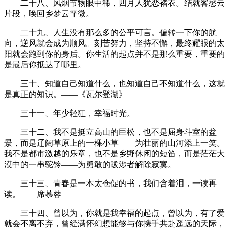
二十八、风烟节物眼中稀，四月人犹恋褚衣。结就客愁云
片段，唤回乡梦云霏微。
二十九、人生没有那么多的公平可言。偏转一下你的航
向，逆风就会成为顺风。刻苦努力，坚持不懈，最终耀眼的太
阳就会跑到你的身后。你生活的起点并不是那么重要，重要的
是最后你抵达了哪里。
三十、知道自己知道什么，也知道自己不知道什么，这就
是真正的知识。——《瓦尔登湖》
三十一、年少轻狂，幸福时光。
三十二、我不是挺立高山的巨松，也不是屈身斗室的盆
景，而是辽阔草原上的一棵小草——为壮丽的山河添上一笑。
我不是都市激越的乐章，也不是乡野休闲的短笛，而是茫茫大
漠中的一串驼铃——为勇敢的跋涉者解除寂寞。
三十三、青春是一本太仓促的书，我们含着泪，一读再
读。——席慕蓉
三十四、曾以为，你就是我幸福的起点，曾以为，有了爱
就会不离不弃，曾经满怀幻想能够与你携手共赴遥远的天际，